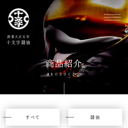
創業大正五年
十文字醤油
商品紹介
PRODUCTS
すべて
醤油