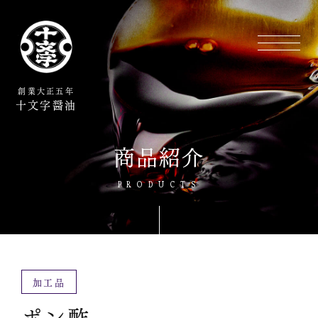
創業大正五年
十文字醤油
商品紹介
PRODUCTS
加工品
ポン酢