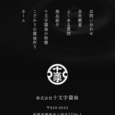
ホーム
こだわりの醤油作り
十文字醤油の特徴
商品紹介
よくある質問
会社概要
お問い合わせ
十文字醤油
株式会社
〒838-0023
福岡県朝倉市三奈木2756-1